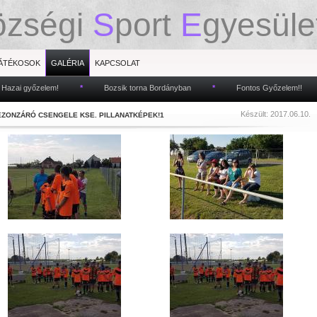
özségi
S
port
E
gyesüle
ÁTÉKOSOK
GALÉRIA
KAPCSOLAT
ai győzelem!
*
Bozsik torna Bordányban
*
Fontos Győzelem!!
Készült: 2017.06.10.
ZEZONZÁRÓ CSENGELE KSE. PILLANATKÉPEK!1