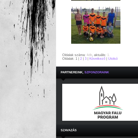
Oldalak száma:
4db
, aktuális:
1.
Oldalak: 1 |
2
|
3
|
Következő
|
Utolsó
PARTNEREINK,
SZPONZORAINK
SZAVAZÁS