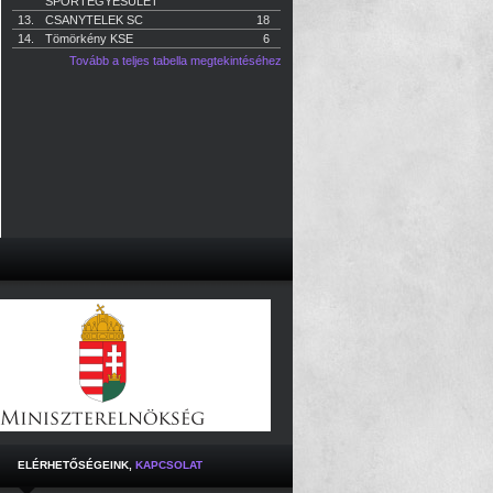
SPORTEGYESÜLET
13.
CSANYTELEK SC
18
14.
Tömörkény KSE
6
Tovább a teljes tabella megtekintéséhez
ELÉRHETŐSÉGEINK,
KAPCSOLAT