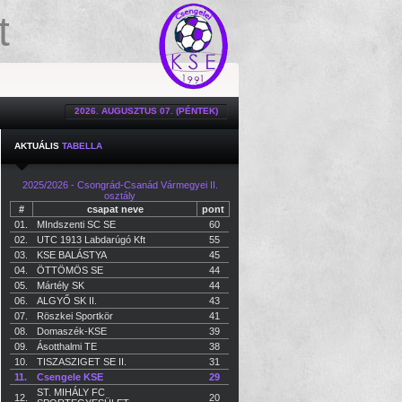
t
2026. AUGUSZTUS 07. (PÉNTEK)
AKTUÁLIS
TABELLA
2025/2026 - Csongrád-Csanád Vármegyei II.
osztály
#
csapat neve
pont
01.
MIndszenti SC SE
60
02.
UTC 1913 Labdarúgó Kft
55
03.
KSE BALÁSTYA
45
04.
ÖTTÖMÖS SE
44
05.
Mártély SK
44
06.
ALGYŐ SK II.
43
07.
Röszkei Sportkör
41
08.
Domaszék-KSE
39
09.
Ásotthalmi TE
38
10.
TISZASZIGET SE II.
31
11.
Csengele KSE
29
ST. MIHÁLY FC
12.
20