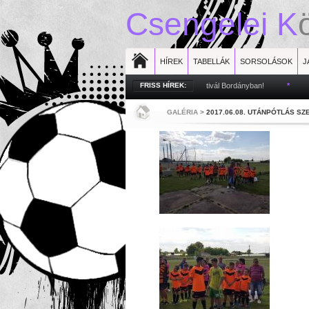
Csengelei
K
HÍREK
TABELLÁK
SORSOLÁSOK
J
Utolsó Bajnoki
*
FRISS HÍREK:
Bozsik fesztivál Bordányban!
*
Haz
GALÉRIA
>
2017.06.08. UTÁNPÓTLÁS S