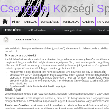
Csengelei
K
özségi
S
HÍREK
TABELLÁK
SORSOLÁSOK
JÁTÉKOSOK
GALÉRIA
KAPCSO
Bozsik fesztivál Bordányban!
FRISS HÍREK:
*
Hazai győzelem!
*
Bozsik torna Bo
COOKIE SZABÁLYZAT
Weboldalunk bizonyos területein sütiket („cookies”) alkalmazunk. Jelen cookie szabályz
vonatkozik.
Mik azok a cookie-k?
A sütik lehetővé teszik a weboldal számára, hogy felismerje, amennyiben Ön korábban a
megérteni, hogy a weboldal melyik része a legnépszerűbb, mert látni engedik, hogy látog
töltenek ott. Ennek tanulmányozásával a weboldalt jobban tudjuk igazítani az Ön igénye
tudunk nyújtani Önnek azáltal, hogy a sütik egyebek mellett
megjegyzik a beállításokat, így nem kell azokat újra bevinnie, ha egy új oldalra lép,
emlékeznek az Ön által korábban bevitt adatokra, ezért azokat nem kell újra begépel
elemzik a honlap használatát annak érdekében, hogy az így nyert információk felhas
eredményeként az a lehető legnagyobb mértékben az Ön elvárásai szerint működjön,
információt, és
figyelemmel kísérik hirdetéseink hatékonyságát.
Sütik fajtái
Weboldalunkon kétféle sütit használhatunk: „session” („munkamenet sütiket”) vagy „persis
Session cookie:
ezek ideiglenes cookie-k, amik az Ön böngészésének a végéig kerülnek
elengedhetetlenek a Weboldallal kapcsolatos egyes funkcionalitások vagy alkalmazáso
Persistent Cookies:
ezek azok a sütik, amelyek azután is online eszközén maradnak, h
véletlenszerűen generált számot eltárolva segítenek a weboldal látogatóinak egyedi felha