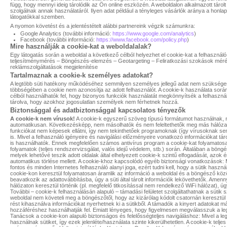
függ, hogy mennyi ideig tárolódik az Ön online eszközén. A weboldalon alkalmazott tárol
szolgálnak annak használatáról. Ilyen adat például a tényleges vásárlók aránya a honla
látogatókkal szemben.
A nyomon követést és a jelentéstételt alábbi partnereink végzik számunkra:
Google Analytics (további információ:
https://www.google.com/analytics
)
Facebook (további információ:
https://www.facebook.com/policy.php
)
Mire használják a cookie-kat a weboldalalak?
Egy látogatás során a weboldal a következő célból helyezhet el cookie-kat a felhasznál
teljesítménymérés – Böngészés-elemzés – Geotargeting – Feliratkozási szokások méré
reklámszolgáltatások megjelenítése
Tartalmaznak a cookie-k személyes adatokat?
A legtöbb süti hatékony működéséhez semmilyen személyes jellegű adat nem szüksége
többségében a cookie nem azonosítja az adott felhasználót. A cookie-k használata sorá
célból használhatók fel, hogy bizonyos funkciók használatát megkönnyítsék a felhasz
tárolva, hogy azokhoz jogosulatlan személyek nem férhetnek hozzá.
Biztonsággal és adatbiztonsággal kapcsolatos tényezők
A cookie-k nem vírusok!
A cookie-k egyszerű szöveg típusú formátumot használnak, ne
automatikusan. Következésképp, nem másolhatók és nem feleltethetők meg más hálózato
funkciókat nem képesek ellátni, így nem tekinthetőek programoknak (így vírusoknak se
is. Mivel a felhasználó igényeire és navigálási előzményeire vonatkozó információkat tá
is használhatók. Ennek megfelelően számos antivírus program a cookie-kat folyamatosan 
folyamatok (teljes rendszervizsgálat, valós idejű védelem, stb.) során. Általában a bön
melyek lehetővé teszik adott oldalak által elhelyezett cookie-k szintű elfogadását, azo
automatikus törlése mellett. A cookie-khoz kapcsolódó egyéb biztonsági vonatkozások
fontos és minden Internetes felhasználó alanyi joga, ezért tudni kell, hogy a sütik haszn
cookie-kon keresztül folyamatosan áramlik az információ a weboldal és a böngésző közö
beavatkozik az adattovábbításba, úgy a süti által tárolt információk lekövethetők. Amenn
hálózaton keresztül történik (pl. megfelelő titkosítással nem rendelkező WiFi hálózat),
További – cookie-k felhasználásán alapuló – támadási felületet szolgáltathatnak a sütik s
weboldal nem követeli meg a böngészőtől, hogy az kizárólag kódolt csatornán keresztül
rést kihasználva információkat nyerhetnek ki a sütikből. A támadók a kinyert adatokat má
hozzáféréshez használhatják fel. Emiatt lényeges, hogy figyelmesen megválasszuk a l
Tanácsok a cookie-kon alapuló biztonságos és felelősségteljes navigáláshoz: Mivel a le
használnak sütiket, így ezek jelenléte/használata szinte kikerülhetetlen. A cookie-k telje