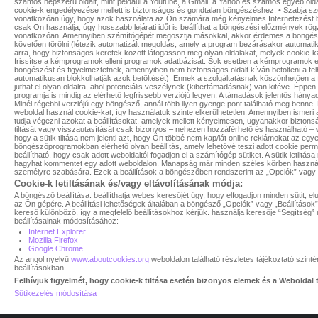
számos népszerű oldalt, mint például a Youtube, a Gmail, a Yahoo és számos egyéb oldal
cookie-k engedélyezése mellett is biztonságos és gondtalan böngészéshez: • Szabja sze
vonatkozóan úgy, hogy azok használata az Ön számára még kényelmes Internetezést bi
csak Ön használja, úgy hosszabb lejárati időt is beállíthat a böngészési előzmények rögz
vonatkozóan. Amennyiben számítógépét megosztja másokkal, akkor érdemes a böngésző
követően törölni (létezik automatizált megoldás, amely a program bezárásakor automatiku
arra, hogy biztonságos keretek között látogasson meg olyan oldalakat, melyek cookie
frissítse a kémprogramok elleni programok adatbázisát. Sok esetben a kémprogramok ell
böngészést és figyelmeztetnek, amennyiben nem biztonságos oldalt kíván betölteni a felha
automatikusan blokkolhatják azok betöltését). Ennek a szolgáltatásnak köszönhetően a
juthat el olyan oldalra, ahol potenciális veszélynek (kibertámadásnak) van kitéve. Éppen
programja is mindig az elérhető legfrissebb verziójú legyen. A támadások jelentős hányad
Minél régebbi verziójú egy böngésző, annál több ilyen gyenge pont található meg benne
weboldal használ cookie-kat, így használatuk szinte elkerülhetetlen. Amennyiben ismeri
tudja végezni azokat a beállításokat, amelyek mellett kényelmesen, ugyanakkor biztons
tiltását vagy visszautasítását csak bizonyos – nehezen hozzáférhető és használható –
hogy a sütik tiltása nem jelenti azt, hogy Ön többé nem kap/lát online reklámokat az eg
böngészőprogramokban elérhető olyan beállítás, amely lehetővé teszi adott cookie perma
beállítható, hogy csak adott weboldaltól fogadjon el a számítógép sütiket. A sütik letilt
hagyhat kommentet egy adott weboldalon. Manapság már minden széles körben használt
személyre szabására. Ezek a beállítások a böngészőben rendszerint az „Opciók” vagy „B
Cookie-k letiltásának és/vagy eltávolításának módja:
A böngésző beállítása: beállíthatja webes keresőjét úgy, hogy elfogadjon minden sütit, el
az Ön gépére. A beállítási lehetőségek általában a böngésző „Opciók” vagy „Beállításo
kereső különböző, így a megfelelő beállításokhoz kérjük. használja keresője “Segítség” men
beállításainak módosításához:
Internet Explorer
Mozilla Firefox
Google Chrome
Az angol nyelvű
www.aboutcookies.org
weboldalon található részletes tájékoztató szin
beállításokban.
Felhívjuk figyelmét, hogy cookie-k tiltása esetén bizonyos elemek és a Weboldal t
Sütikezelés módosítása