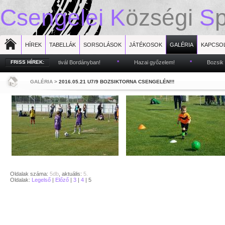
Csengelei
K
özségi
S
HÍREK
TABELLÁK
SORSOLÁSOK
JÁTÉKOSOK
GALÉRIA
KAPCSO
FRISS HÍREK:
Bozsik fesztivál Bordányban!
*
Hazai győzelem!
*
Bozsik torna 
GALÉRIA
>
2016.05.21 U7/9 BOZSIKTORNA CSENGELÉN!!!
Oldalak száma:
5db
, aktuális:
5.
Oldalak:
Legelső
|
Előző
|
3
|
4
| 5