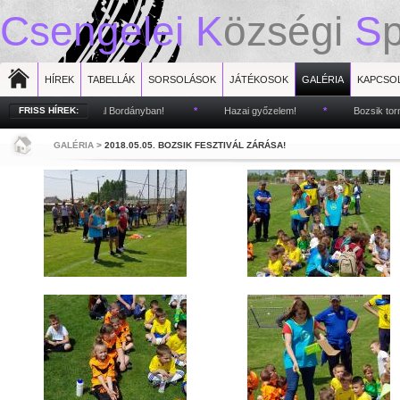
Csengelei
K
özségi
S
HÍREK
TABELLÁK
SORSOLÁSOK
JÁTÉKOSOK
GALÉRIA
KAPCSO
Bozsik fesztivál Bordányban!
FRISS HÍREK:
*
Hazai győzelem!
*
Bozsik torna Bor
GALÉRIA
>
2018.05.05. BOZSIK FESZTIVÁL ZÁRÁSA!