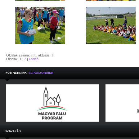
Oldalak száma:
2db
, aktuális:
1.
Oldalak: 1 |
2
|
Utolsó
PARTNEREINK,
SZPONZORAINK
SZAVAZÁS